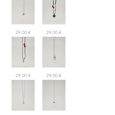
2
Brown
Preço
Preço
29,00 €
29,00 €
Stars
Clover
My
2
Preço
Preço
29,00 €
29,00 €
Baby
Círculos
Infinitos