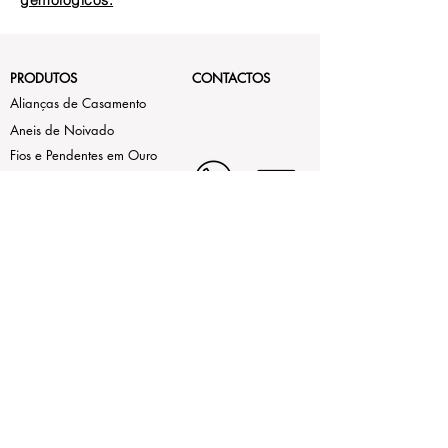
gemológicos.
PRODUTOS
CONTACTOS
Alianças de Casamento
Aneis de Noivado
Fios e Pendentes em Ouro
Compra e Venda Ouro
Usado
As nossas marcas
LEGAL
Estamos aqui de Segunda a Sexta,
das 9h30 às 13h e da 15h às
Termos de Uso
19h
ao Sábado das 9h30 às 13h.
Contrastaria
(+351)214972442 (Chamada
Política de Privacidade
para rede fixa nacional)
(+351)932255864
(Chamada
Livro de Reclamações
para rede móvel nacional)
(+351)914213624
(Chamada
Online
para rede móvel nacional)
contatenos@mirabela.pt