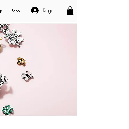
Registe-se
op
Shop