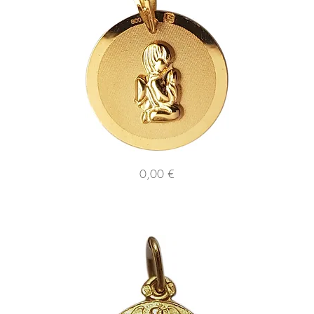
126629
121
Preço
0,00 €