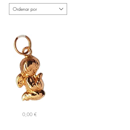
Ordenar por
176
Preço
0,00 €