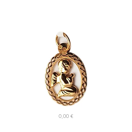
125957
126
Preço
0,00 €