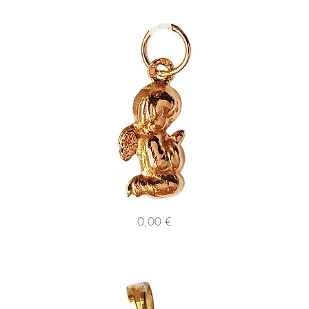
121983
122
Preço
0,00 €