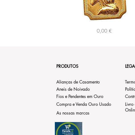
121318
Preço
0,00 €
PRODUTOS
LEGA
Alianças de Casamento
Term
Aneis de Noivado
Polít
Fios e Pendentes em Ouro
Contr
Compra e Venda Ouro Usado
Livro
Onli
As nossas marcas