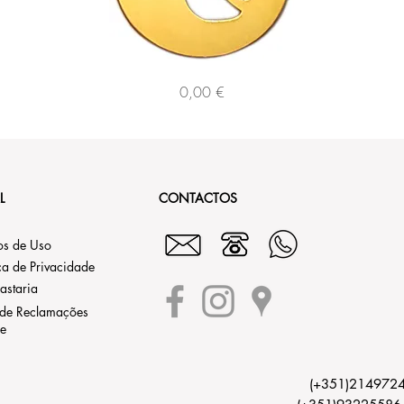
125229
Preço
0,00 €
L
CONTACTOS
os de Uso
ica de Privacidade
astaria
 de Reclamações
ne
(+351)21497244