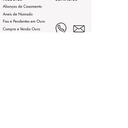
Alianças de Casamento
Aneis de Noivado
Fios e Pendentes em Ouro
Compra e Venda Ouro
Usado
As nossas marcas
LEGAL
Estamos aqui de Segunda a Sexta,
das 9h30 às 13h e da 15h às
Termos de Uso
19h
ao Sábado das 9h30 às 13h.
Contrastaria
(+351)214972442 (Chamada
Política de Privacidade
para rede fixa nacional)
(+351)932255864
(Chamada
Livro de Reclamações
para rede móvel nacional)
(+351)914213624
(Chamada
Online
para rede móvel nacional)
contatenos@mirabela.pt
Largo Alexandre Gusmão 21,
2720-008 Amadora, Portugal