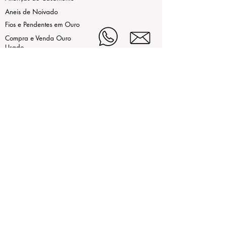
Aneis de Noivado
Fios e Pendentes em Ouro
Compra e Venda Ouro
Usado
As nossas marcas
LEGAL
Estamos aqui de Segunda a Sexta,
das 9h30 às 13h e da 15h às
Termos de Uso
19h
ao Sábado das 9h30 às 13h.
Contrastaria
(+351)214972442 (Chamada
Política de Privacidade
para rede fixa nacional)
(+351)932255864
(Chamada
Livro de Reclamações
para rede móvel nacional)
(+351)914213624
(Chamada
Online
para rede móvel nacional)
contatenos@mirabela.pt
Largo Alexandre Gusmão 21,
2720-008 Amadora, Portugal