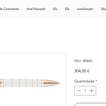
 de Casamento
Anel Noivado
Ela
Ele
Localização
Sh
Pantera
SKU: W0063
Preço
304,00 €
Quantidade
*