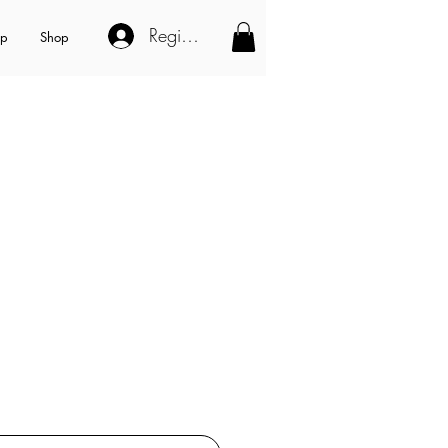
Registe-se
op
Shop