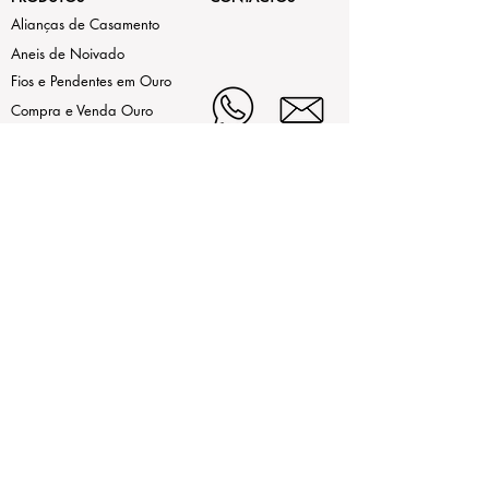
Alianças de Casamento
Aneis de Noivado
Fios e Pendentes em Ouro
Compra e Venda Ouro
Usado
As nossas marcas
LEGAL
Estamos aqui de Segunda a Sexta,
das 9h30 às 13h e da 15h às
Termos de Uso
19h
ao Sábado das 9h30 às 13h.
Contrastaria
(+351)214972442 (Chamada
Política de Privacidade
para rede fixa nacional)
(+351)932255864
(Chamada
Livro de Reclamações
para rede móvel nacional)
(+351)914213624
(Chamada
Online
para rede móvel nacional)
contatenos@mirabela.pt
Largo Alexandre Gusmão 21,
2720-008 Amadora, Portugal