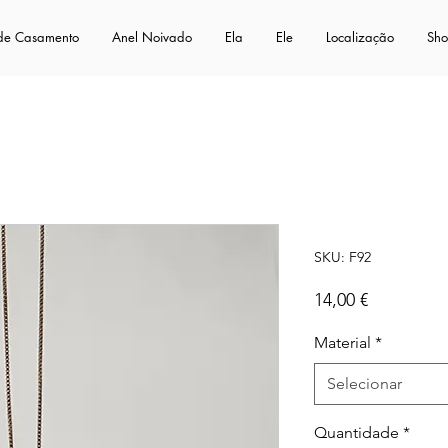
 de Casamento
Anel Noivado
Ela
Ele
Localização
Sh
Cute Life
SKU: F92
Preço
14,00 €
Material
*
Selecionar
Quantidade
*