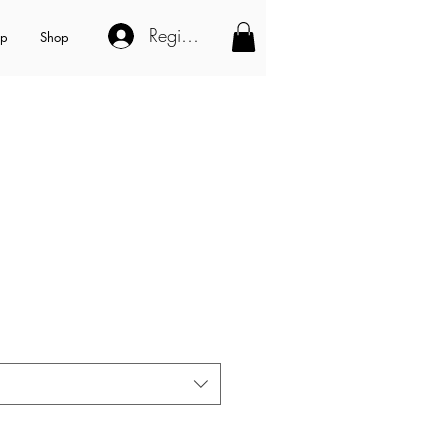
Registe-se
op
Shop