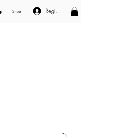
Registe-se
op
Shop