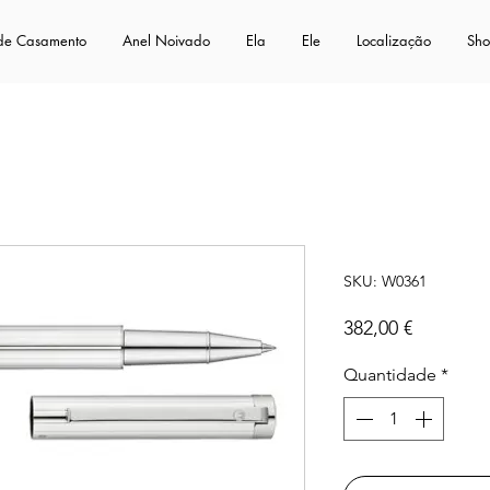
 de Casamento
Anel Noivado
Ela
Ele
Localização
Sh
Cosmo
SKU: W0361
Preço
382,00 €
Quantidade
*