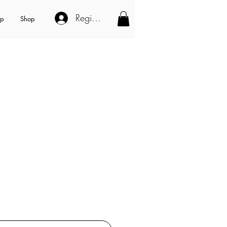
Registe-se
op
Shop