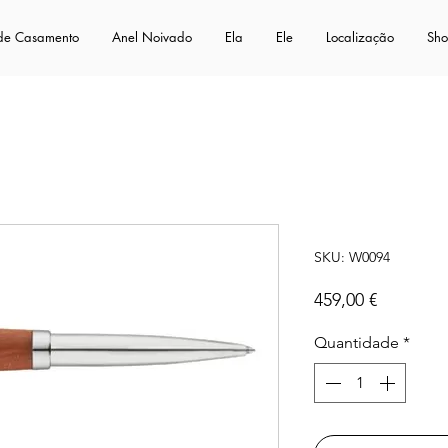
 de Casamento
Anel Noivado
Ela
Ele
Localização
Sh
Boston
SKU: W0094
Preço
459,00 €
Quantidade
*