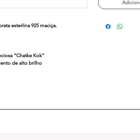
Adicion
rata esterlina 925 maciça.
reciosa “Chatke Kok”
mento de alto brilho