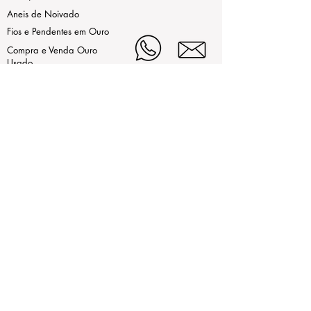
Aneis de Noivado
Fios e Pendentes em Ouro
Compra e Venda Ouro
Usado
As nossas marcas
LEGAL
Estamos aqui de Segunda a Sexta,
das 9h30 às 13h e da 15h às
Termos de Uso
19h
ao Sábado das 9h30 às 13h.
Contrastaria
(+351)214972442 (Chamada
Política de Privacidade
para rede fixa nacional)
(+351)932255864
(Chamada
Livro de Reclamações
para rede móvel nacional)
(+351)914213624
(Chamada
Online
para rede móvel nacional)
contatenos@mirabela.pt
Largo Alexandre Gusmão 21,
2720-008 Amadora, Portugal