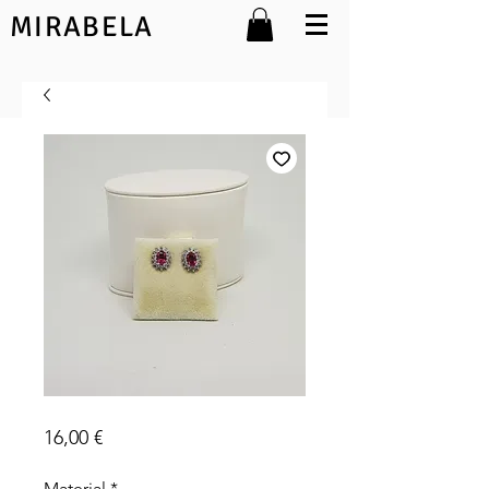
MIRABELA
BM11
Preço
16,00 €
Material
*