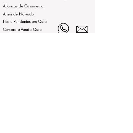
Alianças de Casamento
Aneis de Noivado
Fios e Pendentes em Ouro
Compra e Venda Ouro
Usado
As nossas marcas
LEGAL
Estamos aqui de Segunda a Sexta,
das 9h30 às 13h e da 15h às
Termos de Uso
19h
ao Sábado das 9h30 às 13h.
Contrastaria
(+351)214972442 (Chamada
Política de Privacidade
para rede fixa nacional)
(+351)932255864
(Chamada
Livro de Reclamações
para rede móvel nacional)
(+351)914213624
(Chamada
Online
para rede móvel nacional)
contatenos@mirabela.pt
Largo Alexandre Gusmão 21,
2720-008 Amadora, Portugal