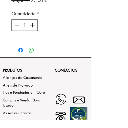
Preço
Preço
 55,00 € 
27,50 €
normal
promocional
Quantidade
*
PRODUTOS
CONTACTOS
Alianças de Casamento
Aneis de Noivado
Fios e Pendentes em Ouro
Compra e Venda Ouro
Usado
As nossas marcas