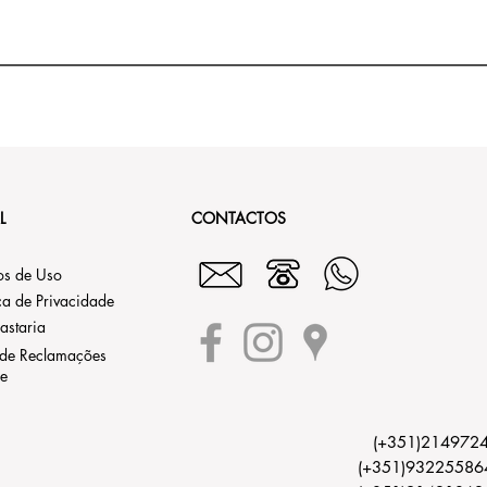
L
CONTACTOS
os de Uso
ica de Privacidade
astaria
 de Reclamações
ne
(+351)21497244
(+351)9322558