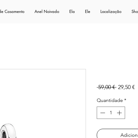
 de Casamento
Anel Noivado
Ela
Ele
Localização
Sh
791532
Preço
P
 59,00 € 
29,50 €
normal
p
Quantidade
*
Adicion