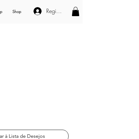
Registe-se
op
Shop
reço
romocional
ar à Lista de Desejos