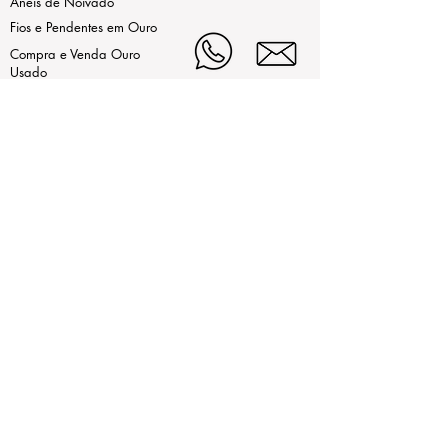
Aneis de Noivado
Fios e Pendentes em Ouro
Compra e Venda Ouro
Usado
As nossas marcas
LEGAL
Estamos aqui de Segunda a Sexta,
das 9h30 às 13h e da 15h às
Termos de Uso
19h
ao Sábado das 9h30 às 13h.
Contrastaria
(+351)214972442 (Chamada
Política de Privacidade
para rede fixa nacional)
(+351)932255864
(Chamada
Livro de Reclamações
para rede móvel nacional)
(+351)914213624
(Chamada
Online
para rede móvel nacional)
contatenos@mirabela.pt
Largo Alexandre Gusmão 21,
2720-008 Amadora, Portugal