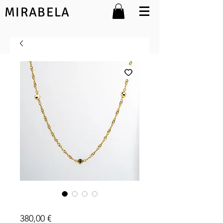
MIRABELA
122118
Preço
380,00 €