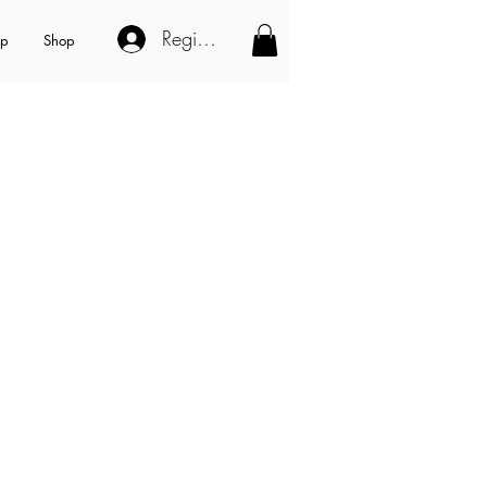
Registe-se
op
Shop