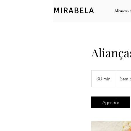
MIRABELA
Alianças
Alianç
Sem
compromis
30 min
3
Sem 
0
m
i
Agendar
n