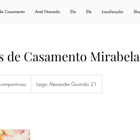
 de Casamento
Anel Noivado
Ela
Ele
Localização
Sh
as de Casamento Mirabela
so
compromisso
Largo Alexandre Gusmão 21